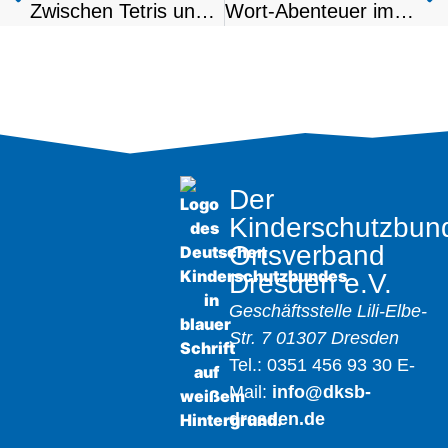
Zwischen Tetris und KI – 35 Jahre Updates im Kinderschutzbund Dresden
Wort-Abenteuer im Bibliotop
Der
Kinderschutzbun
Ortsverband
Dresden e.V.
Geschäftsstelle
Lili-Elbe-
Str. 7
01307 Dresden
Tel.: 0351 456 93 30
E-
Mail:
info@dksb-
dresden.de