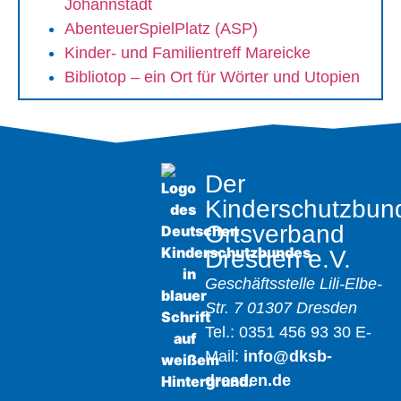
Johannstadt
AbenteuerSpielPlatz (ASP)
Kinder- und Familientreff Mareicke
Bibliotop – ein Ort für Wörter und Utopien
Der
Kinderschutzbun
Ortsverband
Dresden e.V.
Geschäftsstelle
Lili-Elbe-
Str. 7
01307 Dresden
Tel.: 0351 456 93 30
E-
Mail:
info@dksb-
dresden.de