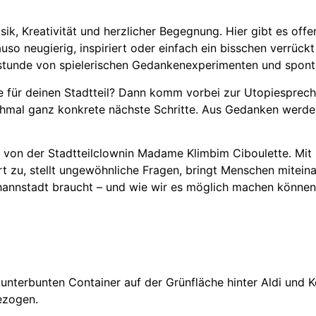
k, Kreativität und herzlicher Begegnung. Hier gibt es offen
o neugierig, inspiriert oder einfach ein bisschen verrück
hstunde von spielerischen Gedankenexperimenten und sponta
e für deinen Stadtteil? Dann komm vorbei zur Utopiesprech
al ganz konkrete nächste Schritte. Aus Gedanken werden
bei von der Stadtteilclownin Madame Klimbim Ciboulette. Mi
rt zu, stellt ungewöhnliche Fragen, bringt Menschen mitein
annstadt braucht – und wie wir es möglich machen können
terbunten Container auf der Grünfläche hinter Aldi und Ko
ezogen.