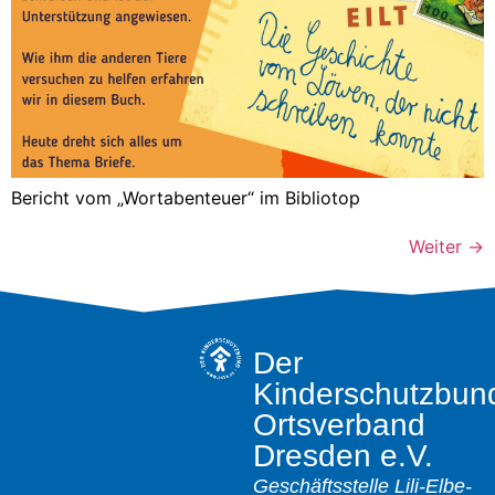
Bericht vom „Wortabenteuer“ im Bibliotop
Weiter
→
Der
Kinderschutzbun
Ortsverband
Dresden e.V.
Geschäftsstelle
Lili-Elbe-